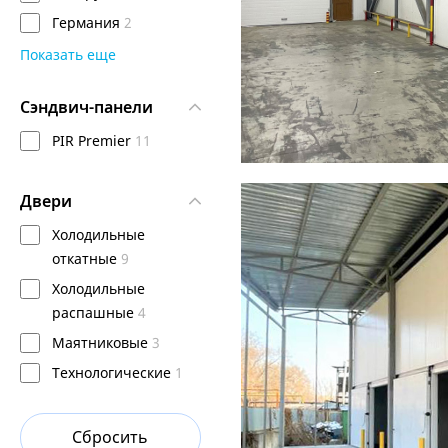
Германия
2
Стеновые сэндвич-панели
Показать еще
Холодильные откатные д
Сэндвич-панели
PIR Premier
11
Двери
2022
КАЗАХСТАН, Ш
Холодильные
Холодильные 
откатные
9
Холодильные
распашные
4
Маятниковые
3
Технологические
1
Сбросить