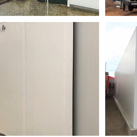
АРДАРА
2022
К
камеры для рыбного
Завод
фрукт
2
3 296 м
 с PIR Premier
2
1 148 м
ли с PIR Premier
Стеновые 
9 шт.
вери
Холодильн
2 шт.
ическая дверь
Холодиль