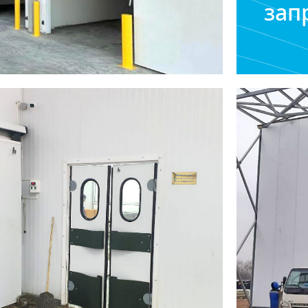
зап
2
3 700 м
 с PIR Premier
Холодильн
Р-СУЛТАН
камера
2
1 050 м
 с PIR Premier
4 шт.
вери