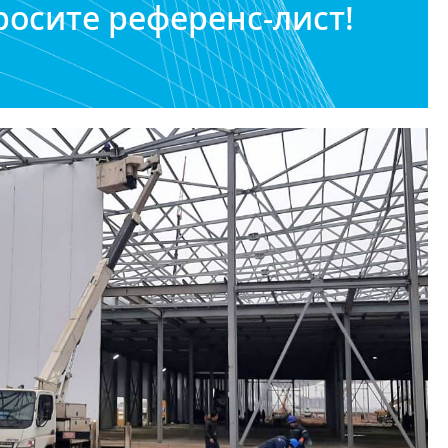
росите референс-лист!
1 шт.
ая откатная дверь