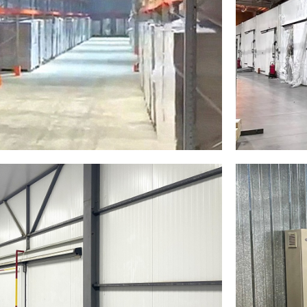
ТЬ-КАМЕНОГОРСК
2024
К
склад
Холод
Между