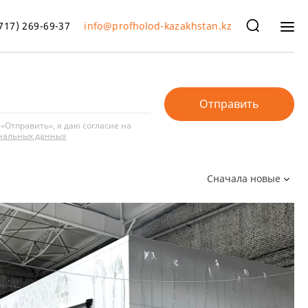
717) 269-69-37
info@profholod-kazakhstan.kz
Отправить
«Отправить», я даю согласие на
ональных данных
Сначала новые