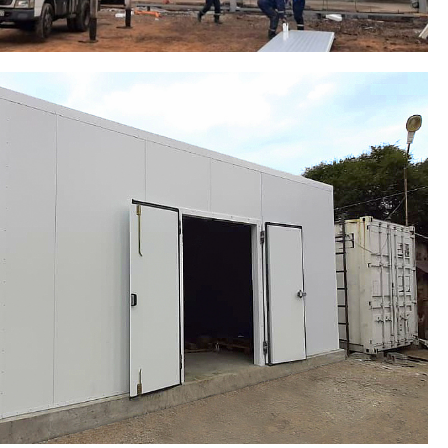
АЗАХСТАН, АЛМАТИНСКАЯ ОБЛАСТЬ
 по переработке и заморозке
ов
2
48 600 м
сэндвич-панели с PIR Premier
4 шт.
ые откатные двери
14 шт.
ные распашные двери