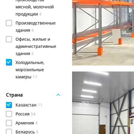
мясной, молочной
продукции
4
Производственные
здания
4
Офисы, жилые и
административные
здания
5
Холодильные,
морозильные
камеры
11
2025
КАЗАХСТАН, УС
Холодильный 
Страна
Казахстан
11
Россия
54
Армения
4
Беларусь
4