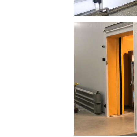
2022
КАЗАХСТАН, Ш
Холодильные 
производства
Стеновые сэндвич-панели
Кровельные сэндвич-пане
Холодильные откатные д
Маятниковая и технолог