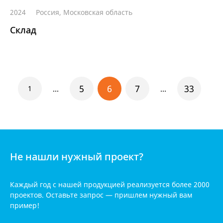
2024
Россия, Московская область
Склад
5
6
7
33
1
...
...
Не нашли нужный проект?
Каждый год с нашей продукцией реализуется
более 2000
проектов. Оставьте запрос — пришлем нужный вам
пример!