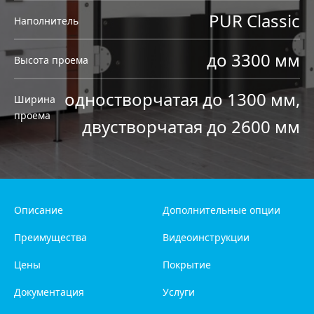
PUR Classic
Наполнитель
до 3300 мм
Высота проема
одностворчатая до 1300 мм,
Ширина
проема
двустворчатая до 2600 мм
Описание
Дополнительные опции
Преимущества
Видеоинструкции
Цены
Покрытие
Документация
Услуги