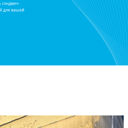
ь сэндвич-
й для вашей