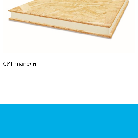
СИП-панели
Трехслойные сэндвич-панели из плит OSB (ОСП) с
утеплителем из пенополиуретана используются
для строительства каркасных домов по «канадской
технологии». Толщина – от 124 мм до 230 мм.
Размер — 1250 мм х 2800 мм. СИП-панели
обладают исключительными энергосберегающими
свойствами и высокой прочностью. Дома из СИП-
панелей обеспечивают комфортабельное
проживание в любых климатических условиях