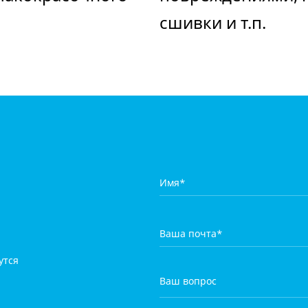
сшивки и т.п.
утся