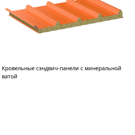
Кровельные сэндвич-панели с минеральной
Кровельные сэндвич-панели с минеральной ватой
позволят вам в короткие сроки оборудовать кровлю
ватой
торговых, складских, сельскохозяйственных и
промышленных зданий с повышенными
требованиями к пожарной безопасности.
Теплопроводность – 0,041 Вт/м*К