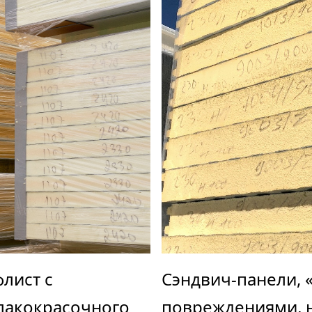
лист с
Сэндвич-панели, 
лакокрасочного
повреждениями, н