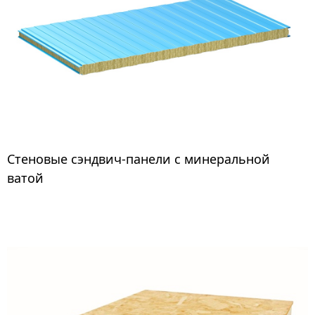
Стеновые сэндвич-панели с минеральной
Сэндвич-панели с минеральной ватой
используются для строительства складских и
ватой
производственных зданий с повышенными
требованиями к пожарной безопасности.
Производятся на автоматической итальянской
линии Pu.Ma в любых цветах RAL. Долговечность
обеспечивается за счет использования
собственного клеевого слоя, разработанного в R&D
Центре «ПрофХолода». Теплопроводность – 0,041
Вт/м*К