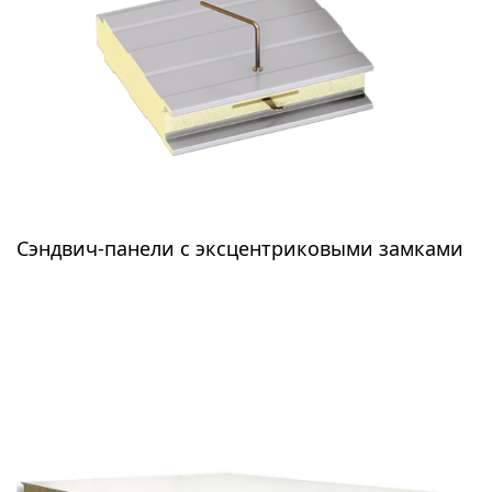
Сэндвич-панели с пенополиуретаном PUR Classic
Сэндвич-панели с эксцентриковыми замками
на итальянских эксцентриковых замках позволяют
увеличить скорость монтажа, обеспечить
герметичность стыков и уменьшить количество
мусора на строительной площадке. Популярны в
Европе. Теплопроводность 0,022 Вт/м*К.
Производятся в любых цветах RAL, с
профилировкой или гладкие