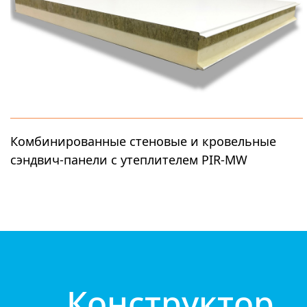
Комбинированные стеновые и кровельные
Комбинированные стеновые и кровельные
сэндвич-панели с утеплителем PIR-MW
сэндвич-панели с утеплителем PIR-MW
(пенополиизоцианурат "PIR Premier" и
минеральная вата) совмещают в себе лучшие
качества самых популярных утеплителей, позволяя
оптимизировать затраты на строительство.
Конструктор