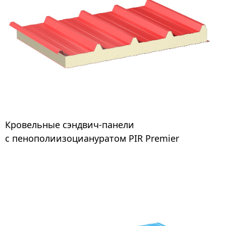
Кровельные сэндвич-панели c огнестойким
Кровельные сэндвич-панели
пенополиизоциануратом PIR Premier используются
с пенополиизоциануратом PIR Premier
в качестве теплоизолирующей кровли в крупных
холодильных комплексах, производственных
зданиях. Сокращают затраты на охлаждение или
обогрев помещения за счет
теплопроводности 0,022 Вт/м*К. Производятся в
любых цветах RAL, с профилировкой или гладкие