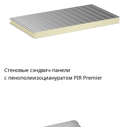
Сэндвич-панели с наполнителем из огнестойкого
Стеновые сэндвич-панели
пенополиизоцианурата PIR Premier
с пенополиизоциануратом PIR Premier
предназначены для строительства
быстровозводимых зданий, холодильных складов и
камер, промышленных производств, коттеджей.
Позволяют сократить затраты на охлаждение или
обогрев за счет теплопроводности 0,0194 Вт/м*К,
обладают знаком СЕ. Используются в 27 странах по
всему миру