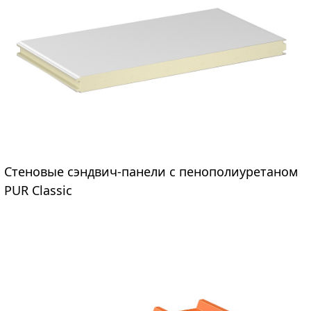
Сэндвич-панели из пенополиуретана PUR Classic
Стеновые сэндвич-панели с пенополиуретаном
предназначены для строительства холодильных
PUR Classic
камер, небольших складов, утепления
производственных помещений. Позволяют
сократить затраты на охлаждение или обогрев за
счет теплопроводности 0,022 Вт/м*К. Экономичны,
просты в монтаже. Производятся в любых цветах
RAL, с профилировкой или гладкие