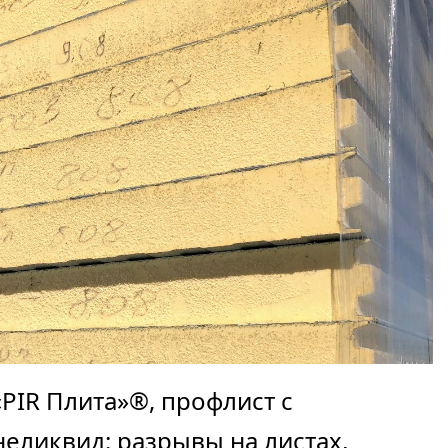
«PIR Плита»®, профлист с
еликвид: разрывы на листах,