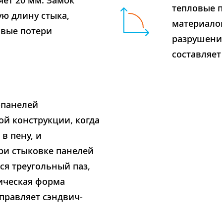
яет 20 мм. Замок
тепловые 
ю длину стыка,
материало
вые потери
разрушени
составляет
-панелей
ой конструкции, когда
в пену, и
ри стыковке панелей
ся треугольный паз,
ическая форма
правляет сэндвич-