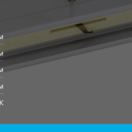
м
м
м
м
К