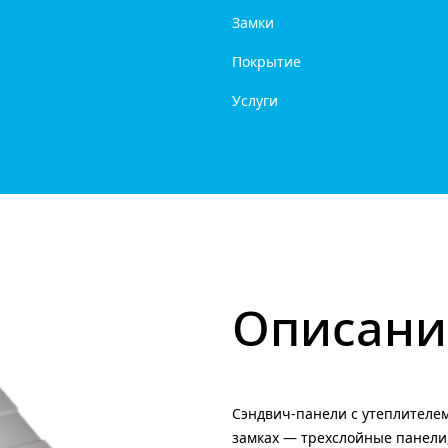
Замки
Покрытие
Услуги
Описани
Сэндвич-панели c утеплителем
замках — трехслойные панел