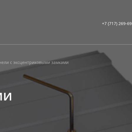
+7 (717) 269-6
нели с эксцентриковыми замками
ми