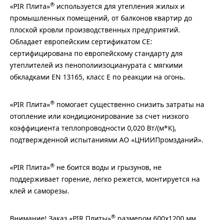
®
«PIR Плита»
используется для утепления жилых и
промышленных помещений, от балконов квартир до
плоской кровли производственных предприятий.
Обладает европейским сертификатом СЕ:
сертифицирована по европейскому стандарту для
утеплителей из пенополиизоцианурата с мягкими
обкладками EN 13165, класс Е по реакции на огонь.
®
«PIR Плита»
помогает существенно снизить затраты на
отопление или кондиционирование за счет низкого
коэффициента теплопроводности 0,020 Вт/(м*К),
подтвержденной испытаниями АО «ЦНИИПромзданий».
®
«PIR Плита»
не боится воды и грызунов, не
поддерживает горение, легко режется, монтируется на
клей и саморезы.
®
Внимание! Заказ «PIR Плиты»
размером 600х1200 мм