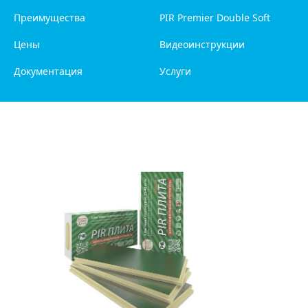
Преимущества
PIR Premier Double Soft
Цены
Видеоинструкции
Документация
Услуги