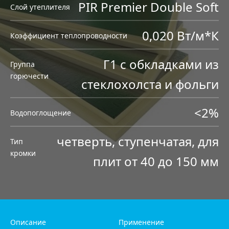
PIR Premier Double Soft
Слой утеплителя
0,020 Вт/м*К
Коэффициент теплопроводности
Г1 с обкладками из
Группа
горючести
стеклохолста и фольги
<2%
Водопоглощение
четверть, ступенчатая, для
Тип
кромки
плит от 40 до 150 мм
Описание
Применение