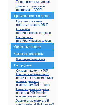
Технологические двери
Двери по складской
программе: РДОП
Противопожарные двери
Противопожарные
откатные ворота ОВ П
Откатные
противопожарные двери
Распашные
противопожарные двери
Солнечные панели
Фасонные элементы
Фасонные элементы
Распродажа
Сэндвич-панели с PIR
Premier и минеральной
ватой с незначительными
повреждениями,
с металлом RAL Штрих
Неликвидные сэндвич-
панели с PIR Premier
и минеральной ватой
Уценка универсальный
утеплитель «PIR Плита»⁠®