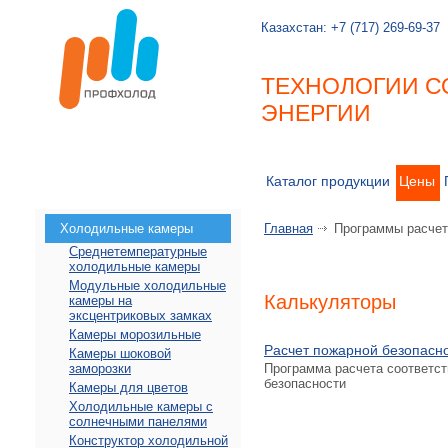
Казахстан:
+7 (717) 269-69-37
ТЕХНОЛОГИИ С
ЭНЕРГИИ
Каталог продукции
Цены
Холодильные камеры
Главная
Программы расчет
Среднетемпературные
холодильные камеры
Модульные холодильные
Калькуляторы
камеры на
эксцентриковых замках
Камеры морозильные
Расчет пожарной безопасн
Камеры шоковой
заморозки
Программа расчета соответс
безопасности
Камеры для цветов
Холодильные камеры с
солнечными панелями
Конструктор холодильной