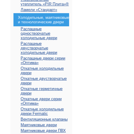
утеплитель «PIR Плита»®
Ламели «Стандарт»
Холодильные, маятниковые
и технологические двери
Распашные
одностворчатые
холодильные двери
Распашные
двустворчатые
холодильные двери
Распашные двери серии
«Оптима»
Откатные холодильные
двери
Откатные двустворчатые
двери
Откатные герметичные
двери
Откатные двери серии
«Оптима»
Откатные холодильные
двери Fermatic
Вентиляционные клапаны
Маятниковые двери
Маятниковые двери ПВХ