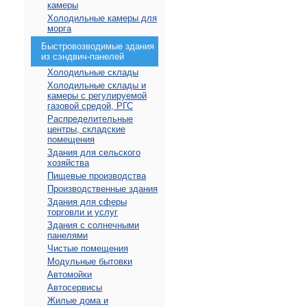
камеры
Холодильные камеры для
морга
Быстровозводимые здания
из сэндвич-панелей
Холодильные склады
Холодильные склады и
камеры с регулируемой
газовой средой, РГС
Распределительные
центры, складские
помещения
Здания для сельского
хозяйства
Пищевые производства
Производственные здания
Здания для сферы
торговли и услуг
Здания с солнечными
панелями
Чистые помещения
Модульные бытовки
Автомойки
Автосервисы
Жилые дома и