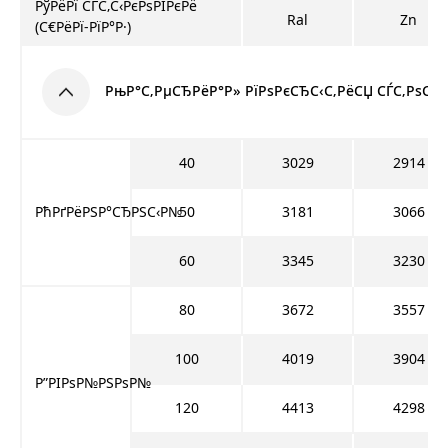
РўРёРї СЃС‚С‹РєРѕРІРєРё
Ral
Zn
(С€РёРї-РїР°Р·)
РњР°С‚РµСЂРёР°Р» РїРѕРєСЂС‹С‚РёСЏ СЃС‚РѕСЂР
40
3029
2914
РћРґРёРЅР°СЂРЅС‹Р№
50
3181
3066
60
3345
3230
80
3672
3557
100
4019
3904
Р”РІРѕР№РЅРѕР№
120
4413
4298