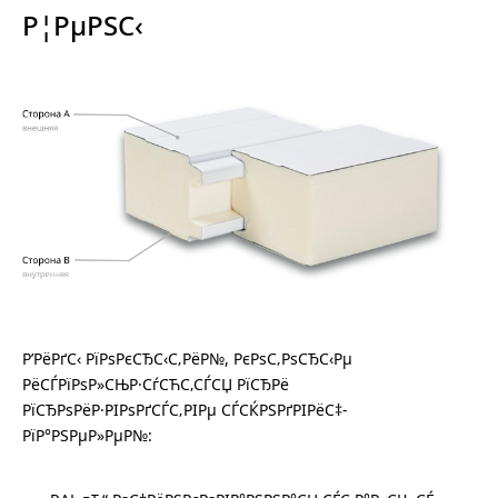
Р¦РµРЅС‹
Р’РёРґС‹ РїРѕРєСЂС‹С‚РёР№, РєРѕС‚РѕСЂС‹Рµ
РёСЃРїРѕР»СЊР·СѓСЋС‚СЃСЏ РїСЂРё
РїСЂРѕРёР·РІРѕРґСЃС‚РІРµ СЃСЌРЅРґРІРёС‡-
РїР°РЅРµР»РµР№: