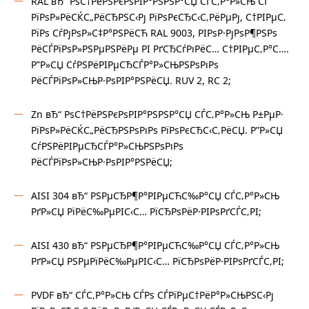
RAL вЂ“ РѕС†РёРЅРєРѕРІР°РЅРЅР°СЏ СЃС‚Р°Р»СЊ СЃ
РїРѕР»РёСЌС„РёСЂРЅС‹Рј РїРѕРєСЂС‹С‚РёРµРј, С†РІРµС‚
РїРѕ СѓРјРѕР»С‡Р°РЅРёСЋ RAL 9003, РІРѕР·РјРѕР¶РЅРѕ
РёСЃРїРѕР»РЅРµРЅРёРµ РІ РґСЂСѓРіРёС… С†РІРµС‚Р°С….
Р”Р»СЏ СѓРЅРёРІРµСЂСЃР°Р»СЊРЅРѕРіРѕ
РёСЃРїРѕР»СЊР·РѕРІР°РЅРёСЏ. RUV 2, RC 2;
Zn вЂ“ РѕС†РёРЅРєРѕРІР°РЅРЅР°СЏ СЃС‚Р°Р»СЊ Р±РµР·
РїРѕР»РёСЌС„РёСЂРЅРѕРіРѕ РїРѕРєСЂС‹С‚РёСЏ. Р”Р»СЏ
СѓРЅРёРІРµСЂСЃР°Р»СЊРЅРѕРіРѕ
РёСЃРїРѕР»СЊР·РѕРІР°РЅРёСЏ;
AISI 304 вЂ“ РЅРµСЂР¶Р°РІРµСЋС‰Р°СЏ СЃС‚Р°Р»СЊ
РґР»СЏ РїРёС‰РµРІС‹С… РїСЂРѕРёР·РІРѕРґСЃС‚РІ;
AISI 430 вЂ“ РЅРµСЂР¶Р°РІРµСЋС‰Р°СЏ СЃС‚Р°Р»СЊ
РґР»СЏ РЅРµРїРёС‰РµРІС‹С… РїСЂРѕРёР·РІРѕРґСЃС‚РІ;
PVDF вЂ“ СЃС‚Р°Р»СЊ СЃРѕ СЃРїРµС†РёР°Р»СЊРЅС‹Рј