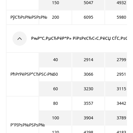
150
5047
4932
РўСЂРѕР№РЅРѕР№
200
6095
5980
РњР°С‚РµСЂРёР°Р» РїРѕРєСЂС‹С‚РёСЏ СЃС‚РѕСЂР
40
2914
2799
РћРґРёРЅР°СЂРЅС‹Р№
50
3066
2951
60
3230
3115
80
3557
3442
100
3904
3789
Р”РІРѕР№РЅРѕР№
120
4298
4183