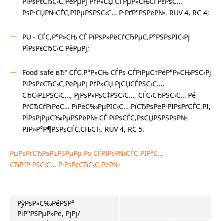
РїРѕРєСЂС‹С‚РёРµРј РґР»СЏ СЃРµР»СЊСЃРєРѕС…
РѕР·СЏР№СЃС‚РІРµРЅРЅС‹С… Р·РґР°РЅРёР№. RUV 4, RC 4;
PU - СЃС‚Р°Р»СЊ СЃ РїРѕР»РёСѓСЂРµС‚Р°РЅРѕРІС‹Рј
РїРѕРєСЂС‹С‚РёРµРј;
Food safe вЂ“ СЃС‚Р°Р»СЊ СЃРѕ СЃРїРµС†РёР°Р»СЊРЅС‹Рј
РїРѕРєСЂС‹С‚РёРµРј РґР»СЏ РјСЏСЃРЅС‹С…,
СЂС‹Р±РЅС‹С…, РјРѕР»РѕС‡РЅС‹С…, СЃС‹СЂРЅС‹С… Рё
РґСЂСѓРіРёС… РїРёС‰РµРІС‹С… РїСЂРѕРёР·РІРѕРґСЃС‚РІ,
РїРѕРјРµС‰РµРЅРёР№ СЃ РїРѕСЃС‚РѕСЏРЅРЅРѕР№
РІР»Р°Р¶РЅРѕСЃС‚СЊСЋ. RUV 4, RC 5.
РџРѕРґСЂРѕР±РЅРµРµ Рѕ СЃРІРѕР№СЃС‚РІР°С…
СЂР°Р·РЅС‹С… РїРѕРєСЂС‹С‚РёР№
РўРѕР»С‰РёРЅР°
РїР°РЅРµР»Рё, РјРј/