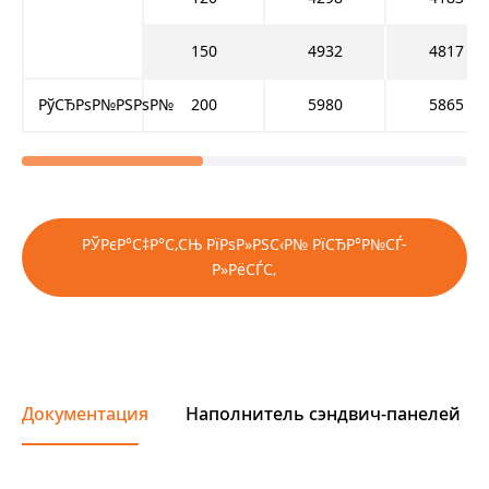
150
4932
4817
РўСЂРѕР№РЅРѕР№
200
5980
5865
РЎРєР°С‡Р°С‚СЊ РїРѕР»РЅС‹Р№ РїСЂР°Р№СЃ-
Р»РёСЃС‚
Документация
Наполнитель сэндвич-панелей