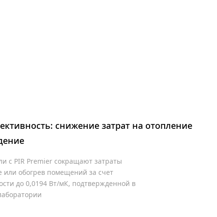
ективность: снижение затрат на отопление
дение
и с PIR Premier сокращают затраты
е или обогрев помещений за счет
сти до 0,0194 Вт/мК, подтвержденной в
лаборатории