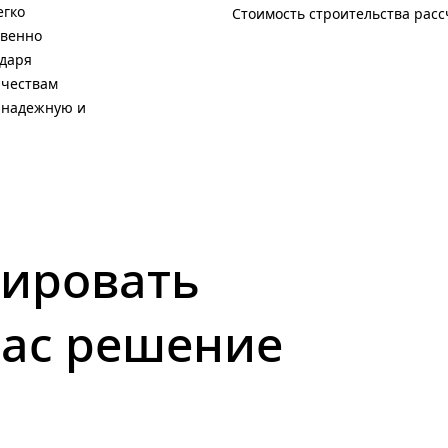
егко
Стоимость строительства рас
твенно
одаря
ачествам
ь надежную и
ировать
вас решение