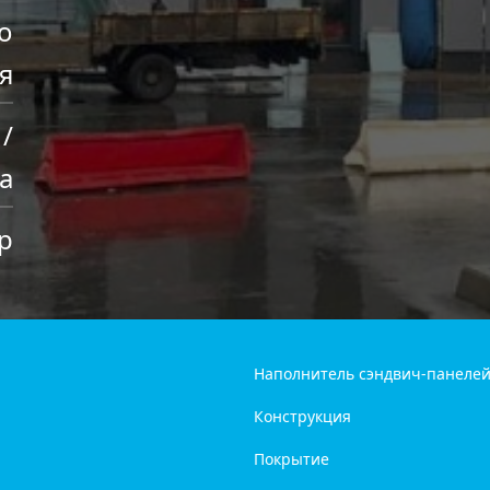
о
я
 /
а
р
Наполнитель сэндвич-панеле
Конструкция
Покрытие