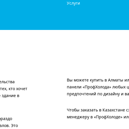
Услуги
Вы можете купить в Алматы ил
ельства
панели «ПрофХолода» любых цв
ех, кто хочет
предпочтений по дизайну и в
 здание в
Чтобы заказать в Казахстане 
менеджеру в «ПрофХолоде» или
ораздо
алов. Это