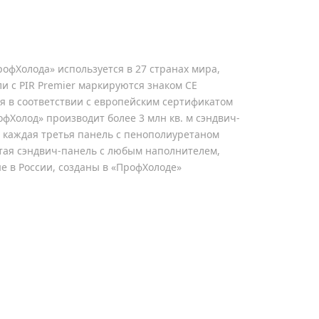
офХолода» используется в 27 странах мира,
и c PIR Premier маркируются знаком СЕ
я в соответствии с европейским сертификатом
офХолод» производит более 3 млн кв. м сэндвич-
: каждая третья панель с пенополиуретаном
тая сэндвич-панель с любым наполнителем,
 в России, созданы в «ПрофХолоде»