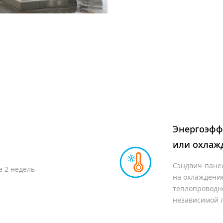
магазин
Энергоэфф
или охлаж
Сэндвич-панел
е 2 недель
на охлаждени
2
1 320 м
теплопроводно
независимой 