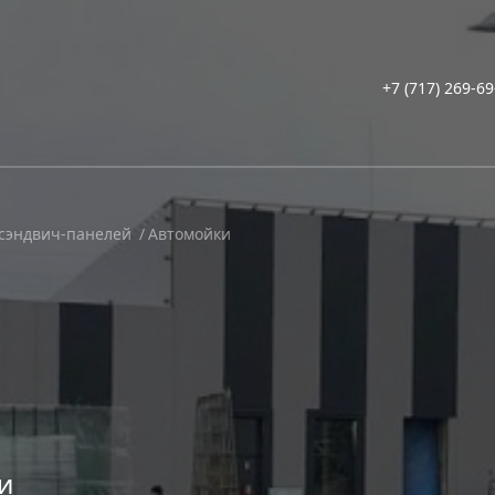
+7 (717) 269-6
сэндвич-панелей
Автомойки
и