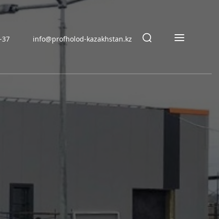
9-37
info@profholod-kazakhstan.kz