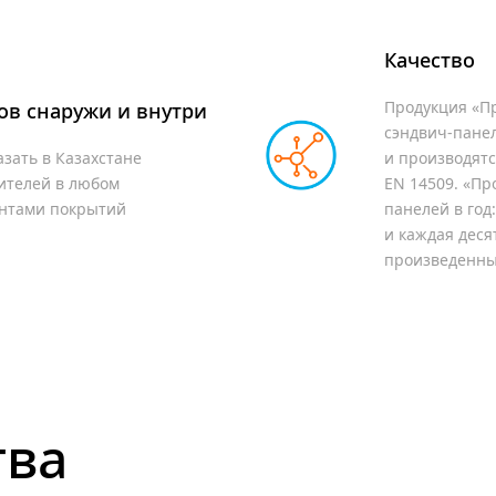
Качество
Продукция «Пр
ов
снаружи и внутри
сэндвич-панел
зать в Казахстане
и производятс
ителей в любом
EN 14509. «Пр
антами покрытий
панелей в год
и каждая деся
произведенные
тва