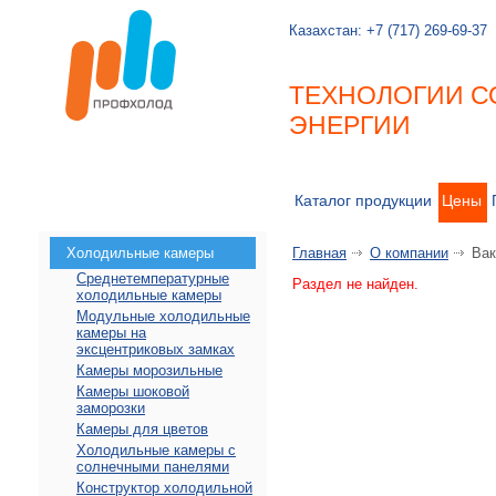
Казахстан:
+7 (717) 269-69-37
ТЕХНОЛОГИИ С
ЭНЕРГИИ
Каталог продукции
Цены
Холодильные камеры
Главная
О компании
Вак
Среднетемпературные
Раздел не найден.
холодильные камеры
Модульные холодильные
камеры на
эксцентриковых замках
Камеры морозильные
Камеры шоковой
заморозки
Камеры для цветов
Холодильные камеры с
солнечными панелями
Конструктор холодильной