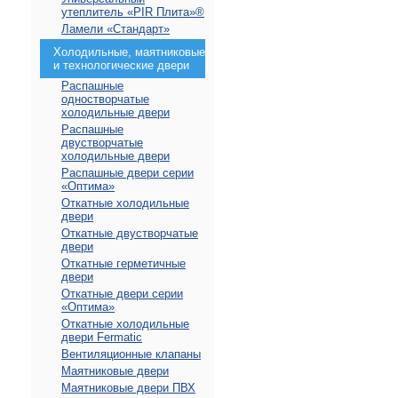
утеплитель «PIR Плита»®
Ламели «Стандарт»
Холодильные, маятниковые
и технологические двери
Распашные
одностворчатые
холодильные двери
Распашные
двустворчатые
холодильные двери
Распашные двери серии
«Оптима»
Откатные холодильные
двери
Откатные двустворчатые
двери
Откатные герметичные
двери
Откатные двери серии
«Оптима»
Откатные холодильные
двери Fermatic
Вентиляционные клапаны
Маятниковые двери
Маятниковые двери ПВХ