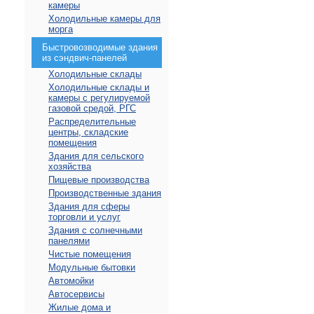
камеры
Холодильные камеры для
морга
Быстровозводимые здания
из сэндвич-панелей
Холодильные склады
Холодильные склады и
камеры с регулируемой
газовой средой, РГС
Распределительные
центры, складские
помещения
Здания для сельского
хозяйства
Пищевые производства
Производственные здания
Здания для сферы
торговли и услуг
Здания с солнечными
панелями
Чистые помещения
Модульные бытовки
Автомойки
Автосервисы
Жилые дома и