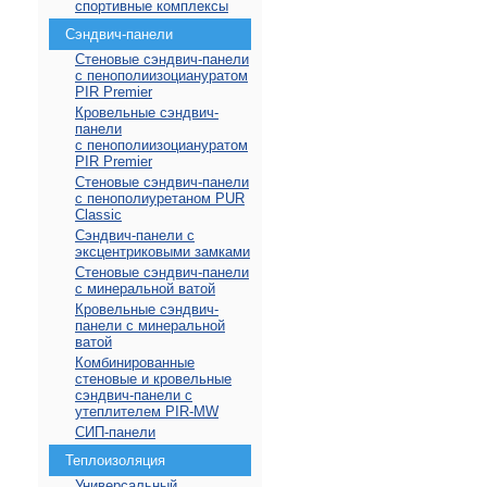
спортивные комплексы
Сэндвич-панели
Стеновые сэндвич-панели
с пенополиизоциануратом
PIR Premier
Кровельные сэндвич-
панели
с пенополиизоциануратом
PIR Premier
Стеновые сэндвич-панели
с пенополиуретаном PUR
Classic
Сэндвич-панели с
эксцентриковыми замками
Стеновые сэндвич-панели
с минеральной ватой
Кровельные сэндвич-
панели с минеральной
ватой
Комбинированные
стеновые и кровельные
сэндвич-панели с
утеплителем PIR-MW
СИП-панели
Теплоизоляция
Универсальный