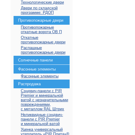
Технологические двери
Двери по складской
программе: РДОП
Противопожарные двери
Противопожарные
откатные ворота ОВ П
Откатные
противопожарные двери
Распашные
противопожарные двери
Солнечные панели
Фасонные элементы
Фасонные элементы
Распродажа
Сэндвич-панели с PIR
Premier и минеральной
ватой с незначительными
повреждениями,
с металлом RAL Штрих
Неликвидные сэндвич-
панели с PIR Premier
и минеральной ватой
Уценка универсальный
утеплитель «PIR Плита»⁠®