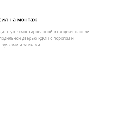
сил на монтаж
дит с уже смонтированной в сэндвич-панели
лодильной дверью РДОП с порогом и
ручками и замками
1 шт.
вери