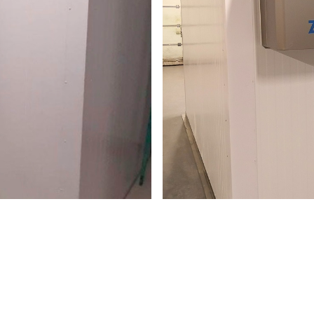
2021
341, РИГА
вом магазине
Холодильный с