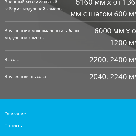
6160 мм х от 136
Внешний максимальный
габарит модульной камеры
мм с шагом 600 м
6000 мм х о
Внутренний максимальный габарит
модульной камеры
1200 м
2200, 2400 м
Высота
2040, 2240 м
Внутренняя высота
Описание
Проекты