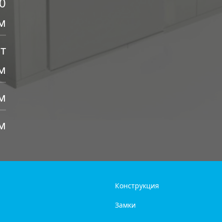
0
м
т
м
м
м
Конструкция
Замки