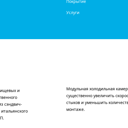
Покрытие
Услуги
Модульная холодильная камер
пищевых и
существенно увеличить скоро
твенного
стыков и уменьшить количест
з сэндвич-
монтаже.
 итальянского
П.