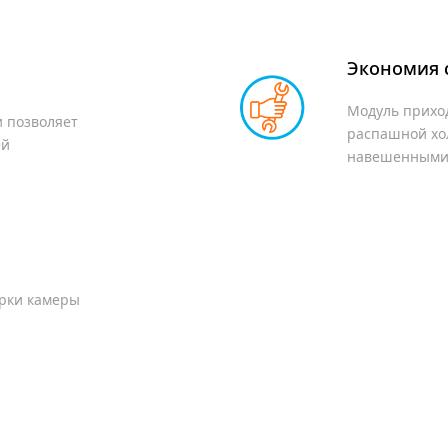
Экономия 
Модуль прихо
и позволяет
распашной хо
ей
навешенными 
2 шт.
Холодильные откатные д
орки камеры