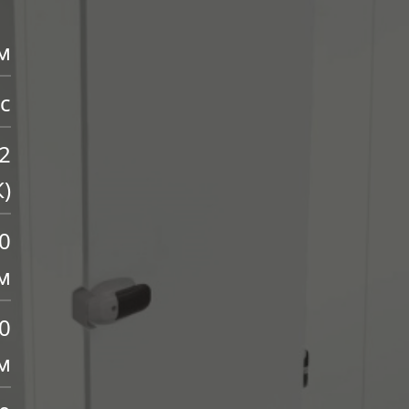
м
ic
2
)
0
м
0
м