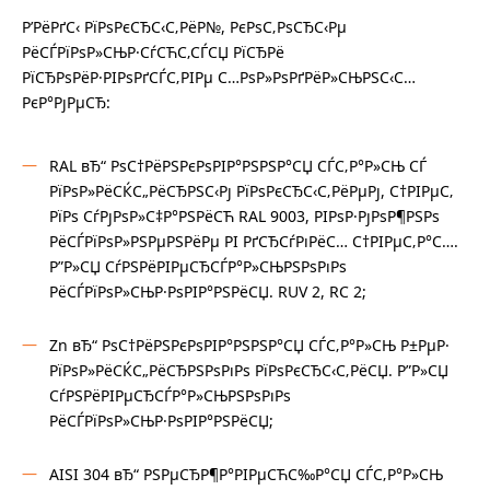
Р’РёРґС‹ РїРѕРєСЂС‹С‚РёР№, РєРѕС‚РѕСЂС‹Рµ
РёСЃРїРѕР»СЊР·СѓСЋС‚СЃСЏ РїСЂРё
РїСЂРѕРёР·РІРѕРґСЃС‚РІРµ С…РѕР»РѕРґРёР»СЊРЅС‹С…
РєР°РјРµСЂ:
RAL вЂ“ РѕС†РёРЅРєРѕРІР°РЅРЅР°СЏ СЃС‚Р°Р»СЊ СЃ
РїРѕР»РёСЌС„РёСЂРЅС‹Рј РїРѕРєСЂС‹С‚РёРµРј, С†РІРµС‚
РїРѕ СѓРјРѕР»С‡Р°РЅРёСЋ RAL 9003, РІРѕР·РјРѕР¶РЅРѕ
РёСЃРїРѕР»РЅРµРЅРёРµ РІ РґСЂСѓРіРёС… С†РІРµС‚Р°С….
Р”Р»СЏ СѓРЅРёРІРµСЂСЃР°Р»СЊРЅРѕРіРѕ
РёСЃРїРѕР»СЊР·РѕРІР°РЅРёСЏ. RUV 2, RC 2;
Zn вЂ“ РѕС†РёРЅРєРѕРІР°РЅРЅР°СЏ СЃС‚Р°Р»СЊ Р±РµР·
РїРѕР»РёСЌС„РёСЂРЅРѕРіРѕ РїРѕРєСЂС‹С‚РёСЏ. Р”Р»СЏ
СѓРЅРёРІРµСЂСЃР°Р»СЊРЅРѕРіРѕ
РёСЃРїРѕР»СЊР·РѕРІР°РЅРёСЏ;
AISI 304 вЂ“ РЅРµСЂР¶Р°РІРµСЋС‰Р°СЏ СЃС‚Р°Р»СЊ