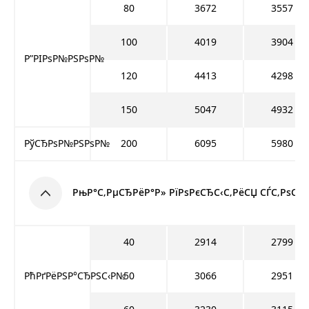
80
3672
3557
100
4019
3904
Р”РІРѕР№РЅРѕР№
120
4413
4298
150
5047
4932
РўСЂРѕР№РЅРѕР№
200
6095
5980
РњР°С‚РµСЂРёР°Р» РїРѕРєСЂС‹С‚РёСЏ СЃС‚РѕСЂР
40
2914
2799
РћРґРёРЅР°СЂРЅС‹Р№
50
3066
2951