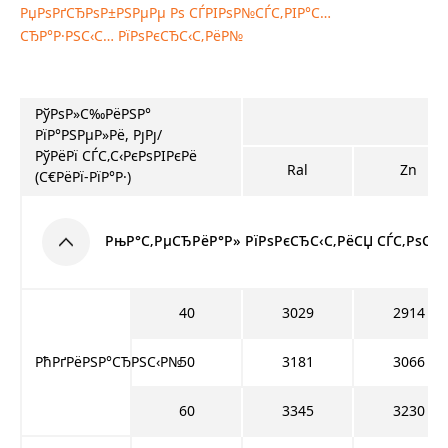
РџРѕРґСЂРѕР±РЅРµРµ Рѕ СЃРІРѕР№СЃС‚РІР°С…
СЂР°Р·РЅС‹С… РїРѕРєСЂС‹С‚РёР№
РўРѕР»С‰РёРЅР°
РїР°РЅРµР»Рё, РјРј/
РўРёРї СЃС‚С‹РєРѕРІРєРё
Ral
Zn
(С€РёРї-РїР°Р·)
РњР°С‚РµСЂРёР°Р» РїРѕРєСЂС‹С‚РёСЏ СЃС‚РѕСЂР
40
3029
2914
РћРґРёРЅР°СЂРЅС‹Р№
50
3181
3066
60
3345
3230