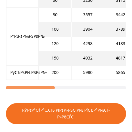
60
3230
3115
80
3557
3442
100
3904
3789
Р”РІРѕР№РЅРѕР№
120
4298
4183
150
4932
4817
РўСЂРѕР№РЅРѕР№
200
5980
5865
РЎРєР°С‡Р°С‚СЊ РїРѕР»РЅС‹Р№ РїСЂР°Р№СЃ-
Р»РёСЃС‚