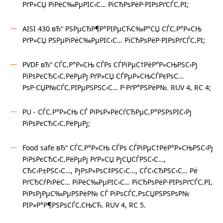
РґР»СЏ РїРёС‰РµРІС‹С… РїСЂРѕРёР·РІРѕРґСЃС‚РІ;
AISI 430 вЂ“ РЅРµСЂР¶Р°РІРµСЋС‰Р°СЏ СЃС‚Р°Р»СЊ
РґР»СЏ РЅРµРїРёС‰РµРІС‹С… РїСЂРѕРёР·РІРѕРґСЃС‚РІ;
PVDF вЂ“ СЃС‚Р°Р»СЊ СЃРѕ СЃРїРµС†РёР°Р»СЊРЅС‹Рј
РїРѕРєСЂС‹С‚РёРµРј РґР»СЏ СЃРµР»СЊСЃРєРѕС…
РѕР·СЏР№СЃС‚РІРµРЅРЅС‹С… Р·РґР°РЅРёР№. RUV 4, RC 4;
PU - СЃС‚Р°Р»СЊ СЃ РїРѕР»РёСѓСЂРµС‚Р°РЅРѕРІС‹Рј
РїРѕРєСЂС‹С‚РёРµРј;
Food safe вЂ“ СЃС‚Р°Р»СЊ СЃРѕ СЃРїРµС†РёР°Р»СЊРЅС‹Рј
РїРѕРєСЂС‹С‚РёРµРј РґР»СЏ РјСЏСЃРЅС‹С…,
СЂС‹Р±РЅС‹С…, РјРѕР»РѕС‡РЅС‹С…, СЃС‹СЂРЅС‹С… Рё
РґСЂСѓРіРёС… РїРёС‰РµРІС‹С… РїСЂРѕРёР·РІРѕРґСЃС‚РІ,
РїРѕРјРµС‰РµРЅРёР№ СЃ РїРѕСЃС‚РѕСЏРЅРЅРѕР№
РІР»Р°Р¶РЅРѕСЃС‚СЊСЋ. RUV 4, RC 5.