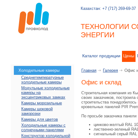
Казахстан:
+7 (717) 269-69-37
ТЕХНОЛОГИИ С
ЭНЕРГИИ
Каталог продукции
Цены
Холодильные камеры
Главная
Галерея
Офис и
Среднетемпературные
Офис и склад
холодильные камеры
Модульные холодильные
камеры на
Строительная компания из Кы
эксцентриковых замках
своих заказчиков, построила
строительства понадобилось 
Камеры морозильные
кровельных панелей PIR Prem
Камеры шоковой
заморозки
По просьбе заказчика панели
Камеры для цветов
цинково-желтый RAL 1
Холодильные камеры с
лиственно-зеленый RA
солнечными панелями
сигнальный серый RAL
Конструктор холодильной