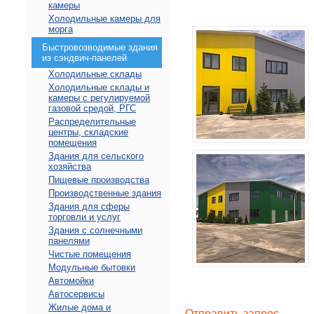
камеры
Холодильные камеры для
морга
Быстровозводимые здания
из сэндвич-панелей
Холодильные склады
Холодильные склады и
камеры с регулируемой
газовой средой, РГС
Распределительные
центры, складские
помещения
Здания для сельского
хозяйства
Пищевые производства
Производственные здания
Здания для сферы
торговли и услуг
Здания с солнечными
панелями
Чистые помещения
Модульные бытовки
Автомойки
Автосервисы
Жилые дома и
Отправить запрос