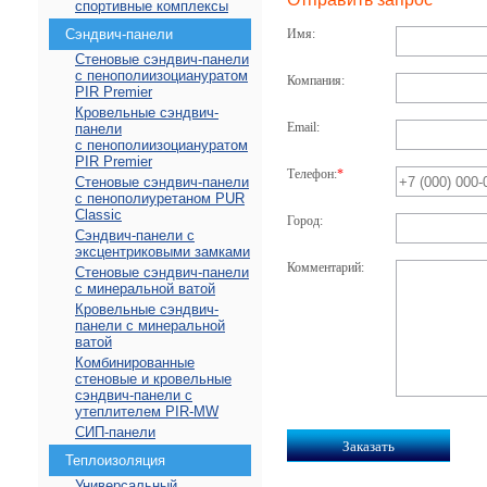
спортивные комплексы
Сэндвич-панели
Имя:
Стеновые сэндвич-панели
с пенополиизоциануратом
Компания:
PIR Premier
Кровельные сэндвич-
Email:
панели
с пенополиизоциануратом
PIR Premier
Телефон:
*
Стеновые сэндвич-панели
с пенополиуретаном PUR
Classic
Город:
Сэндвич-панели с
эксцентриковыми замками
Комментарий:
Стеновые сэндвич-панели
с минеральной ватой
Кровельные сэндвич-
панели с минеральной
ватой
Комбинированные
стеновые и кровельные
сэндвич-панели с
утеплителем PIR-MW
СИП-панели
Теплоизоляция
Универсальный