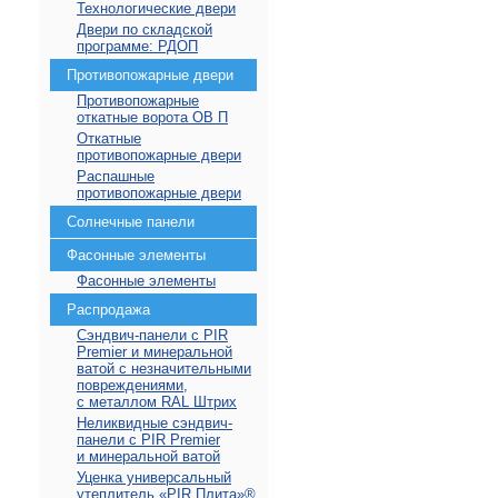
Технологические двери
Двери по складской
программе: РДОП
Противопожарные двери
Противопожарные
откатные ворота ОВ П
Откатные
противопожарные двери
Распашные
противопожарные двери
Солнечные панели
Фасонные элементы
Фасонные элементы
Распродажа
Сэндвич-панели с PIR
Premier и минеральной
ватой с незначительными
повреждениями,
с металлом RAL Штрих
Неликвидные сэндвич-
панели с PIR Premier
и минеральной ватой
Уценка универсальный
утеплитель «PIR Плита»⁠®