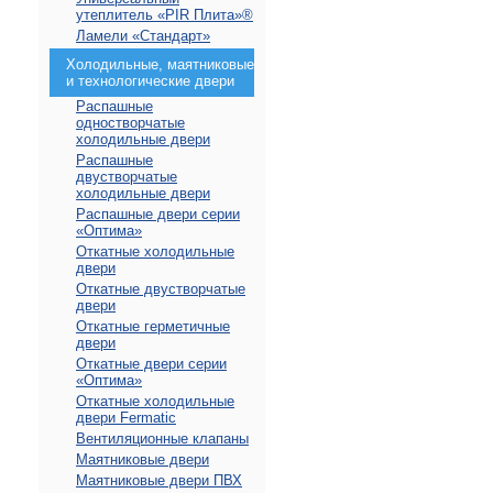
утеплитель «PIR Плита»®
Ламели «Стандарт»
Холодильные, маятниковые
и технологические двери
Распашные
одностворчатые
холодильные двери
Распашные
двустворчатые
холодильные двери
Распашные двери серии
«Оптима»
Откатные холодильные
двери
Откатные двустворчатые
двери
Откатные герметичные
двери
Откатные двери серии
«Оптима»
Откатные холодильные
двери Fermatic
Вентиляционные клапаны
Маятниковые двери
Маятниковые двери ПВХ