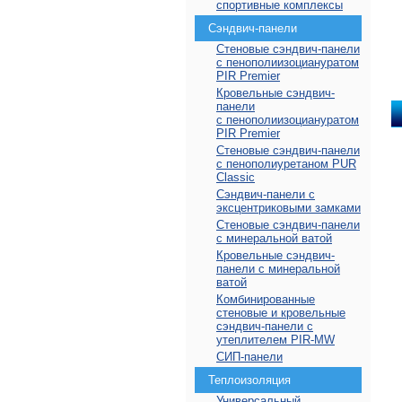
спортивные комплексы
Сэндвич-панели
Стеновые сэндвич-панели
с пенополиизоциануратом
PIR Premier
Кровельные сэндвич-
панели
с пенополиизоциануратом
PIR Premier
Стеновые сэндвич-панели
с пенополиуретаном PUR
Classic
Сэндвич-панели с
эксцентриковыми замками
Стеновые сэндвич-панели
с минеральной ватой
Кровельные сэндвич-
панели с минеральной
ватой
Комбинированные
стеновые и кровельные
сэндвич-панели с
утеплителем PIR-MW
СИП-панели
Теплоизоляция
Универсальный