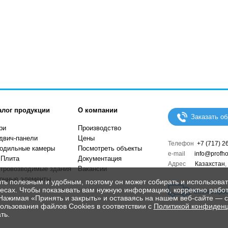
алог продукции
О компании
Заказать о
ри
Производство
двич-панели
Цены
Телефон
+7 (717) 2
одильные камеры
Посмотреть объекты
е-mail
info@profho
 Плита
Документация
Адрес
Казахстан
тровозводимые здания
Вакансии
онные элементы
ыть полезным и удобным, поэтому он может собирать и использов
ресах. Чтобы показывать вам нужную информацию, корректно работ
Схема прое
 Нажимая «Принять и закрыть» и оставаясь на нашем веб-сайте — 
ользования файлов Cookies в соответствии с
Политикой конфиден
ть.