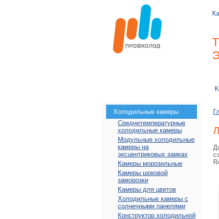
Ка
К
Холодильные камеры
Г
Среднетемпературные
Л
холодильные камеры
Модульные холодильные
камеры на
Д
эксцентриковых замках
с
R
Камеры морозильные
Камеры шоковой
заморозки
Камеры для цветов
Холодильные камеры с
солнечными панелями
Конструктор холодильной