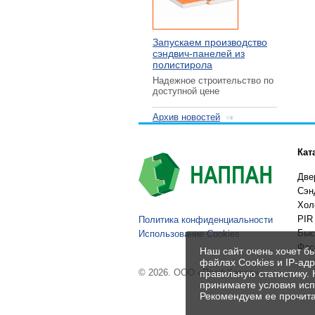
Запускаем производство
сэндвич-панелей из
полистирола
Надежное строительство по
доступной цене
Архив новостей
Кат
Две
Сэн
Хол
PIR
Политика конфиденциальности
Быс
Использование Cookies
Фас
Наш сайт очень хочет б
файлах Cookies и IP-ад
© 2026. ООО «ПрофХолод»
правильную статистику.
принимаете условия исп
Рекомендуем ее прочита