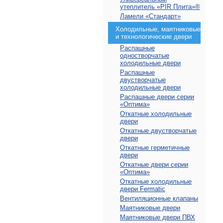
утеплитель «PIR Плита»®
Ламели «Стандарт»
Холодильные, маятниковые
и технологические двери
Распашные
одностворчатые
холодильные двери
Распашные
двустворчатые
холодильные двери
Распашные двери серии
«Оптима»
Откатные холодильные
двери
Откатные двустворчатые
двери
Откатные герметичные
двери
Откатные двери серии
«Оптима»
Откатные холодильные
двери Fermatic
Вентиляционные клапаны
Маятниковые двери
Маятниковые двери ПВХ