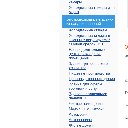
камеры
Холодильные камеры для
морга
Быстровозводимые здания
из сэндвич-панелей
Холодильные склады
Холодильные склады и
камеры с регулируемой
газовой средой, РГС
О
Распределительные
центры, складские
И
помещения
Здания для сельского
хозяйства
Ко
Пищевые производства
Производственные здания
Em
Здания для сферы
торговли и услуг
Те
Здания с солнечными
панелями
Чистые помещения
Го
Модульные бытовки
Автомойки
Ко
Автосервисы
Жилые дома и