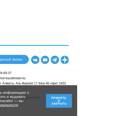
братный звонок
69-69-37
lod-kazakhstan.kz
,
г. Алматы
,
Аль Фараби 17 блок 4Б офис 1602
ать информацию о
ать и выдавать
зда грузового транспорта
ПРИНЯТЬ
спасибо! — вы
И
ЗАКРЫТЬ
циальности
.