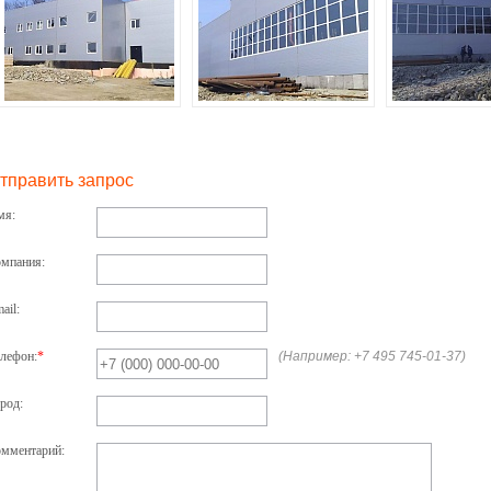
тправить запрос
мя:
мпания:
ail:
лефон:
*
(Например: +7 495 745-01-37)
род:
мментарий: