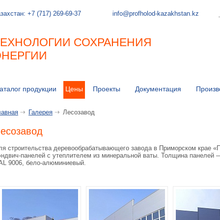
захстан:
+7 (717) 269-69-37
info@profholod-kazakhstan.kz
ТЕХНОЛОГИИ СОХРАНЕНИЯ
ЭНЕРГИИ
аталог продукции
Цены
Проекты
Документация
Произв
лавная
Галерея
Лесозавод
есозавод
ля строительства деревообрабатывающего завода в Приморском крае «П
эндвич-панелей с утеплителем из минеральной ваты. Толщина панелей 
AL 9006, бело-алюминиевый.