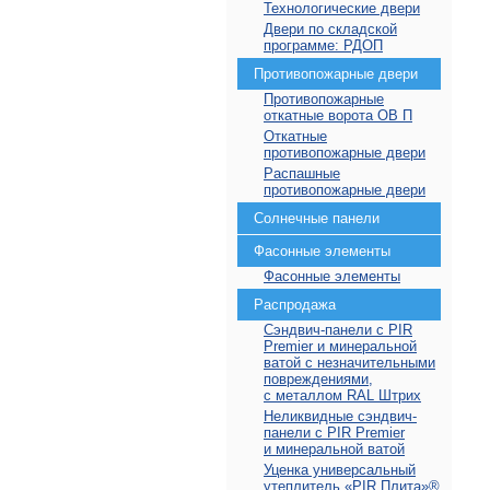
Технологические двери
Двери по складской
программе: РДОП
Противопожарные двери
Противопожарные
откатные ворота ОВ П
Откатные
противопожарные двери
Распашные
противопожарные двери
Солнечные панели
Фасонные элементы
Фасонные элементы
Распродажа
Сэндвич-панели с PIR
Premier и минеральной
ватой с незначительными
повреждениями,
с металлом RAL Штрих
Неликвидные сэндвич-
панели с PIR Premier
и минеральной ватой
Уценка универсальный
утеплитель «PIR Плита»⁠®