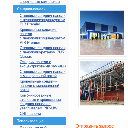
спортивные комплексы
Сэндвич-панели
Стеновые сэндвич-панели
с пенополиизоциануратом
PIR Premier
Кровельные сэндвич-
панели
с пенополиизоциануратом
PIR Premier
Стеновые сэндвич-панели
с пенополиуретаном PUR
Classic
Сэндвич-панели с
эксцентриковыми замками
Стеновые сэндвич-панели
с минеральной ватой
Кровельные сэндвич-
панели с минеральной
ватой
Комбинированные
стеновые и кровельные
сэндвич-панели с
утеплителем PIR-MW
СИП-панели
Теплоизоляция
Отправить запрос
Универсальный