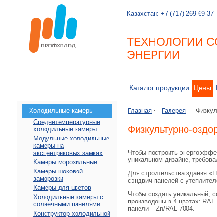
Казахстан:
+7 (717) 269-69-37
ТЕХНОЛОГИИ С
ЭНЕРГИИ
Каталог продукции
Цены
Холодильные камеры
Главная
Галерея
Физкул
Среднетемпературные
Физкультурно-оздо
холодильные камеры
Модульные холодильные
камеры на
Чтобы построить энергоэффек
эксцентриковых замках
уникальном дизайне, требова
Камеры морозильные
Камеры шоковой
Для строительства здания «П
заморозки
сэндвич-панелей с утеплител
Камеры для цветов
Чтобы создать уникальный, с
Холодильные камеры с
произведены в 4 цветах: RAL 
солнечными панелями
панели – Zn/RAL 7004.
Конструктор холодильной