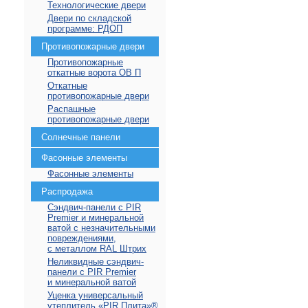
Технологические двери
Двери по складской
программе: РДОП
Противопожарные двери
Противопожарные
откатные ворота ОВ П
Откатные
противопожарные двери
Распашные
противопожарные двери
Солнечные панели
Фасонные элементы
Фасонные элементы
Распродажа
Сэндвич-панели с PIR
Premier и минеральной
ватой с незначительными
повреждениями,
с металлом RAL Штрих
Неликвидные сэндвич-
панели с PIR Premier
и минеральной ватой
Уценка универсальный
утеплитель «PIR Плита»⁠®