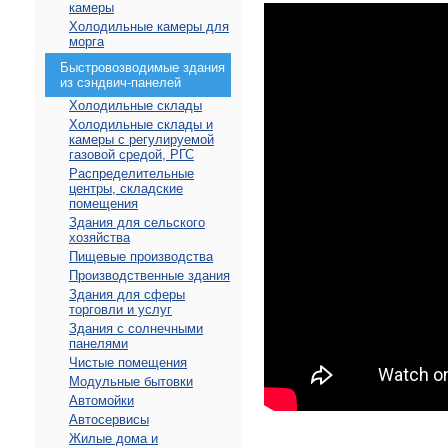
камеры
Холодильные камеры для
морга
Быстровозводимые здания
из сэндвич-панелей
Холодильные склады
Холодильные склады и
камеры с регулируемой
газовой средой, РГС
Распределительные
центры, складские
помещения
Здания для сельского
хозяйства
Пищевые производства
Производственные здания
Здания для сферы
торговли и услуг
Здания с солнечными
панелями
Чистые помещения
Модульные бытовки
Автомойки
Автосервисы
Жилые дома и